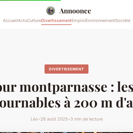
Annoonce
Accueil
Actu
Culture
Divertissement
Emploi
Environnement
Société
DIVERTISSEMENT
our montparnasse : les
ournables à 200 m d'a
Léo
•
28 août 2025
•
3 min de lecture