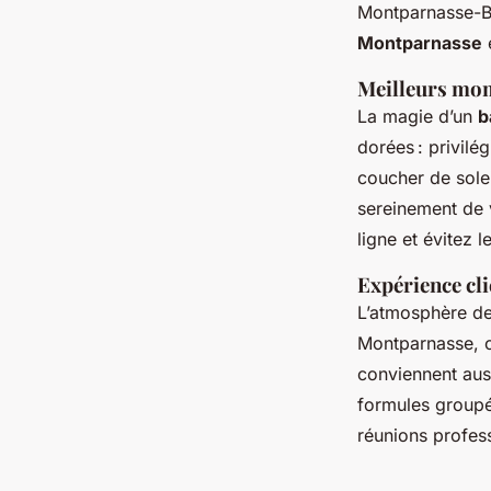
Montparnasse-Bie
Montparnasse
e
Meilleurs mom
La magie d’un
b
dorées : privilé
coucher de solei
sereinement de
ligne et évitez le
Expérience cl
L’atmosphère d
Montparnasse, c
conviennent auss
formules groupé
réunions profess