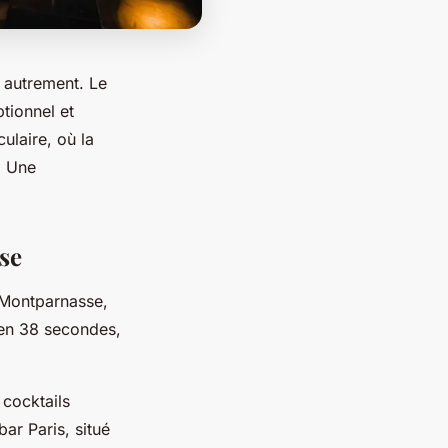
s autrement. Le
tionnel et
ulaire, où la
. Une
se
r Montparnasse,
 en 38 secondes,
 cocktails
ar Paris, situé