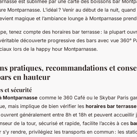
rnasse est sublimée par une carte des boissons bar Montp
ure Montparnasse. L’idéal ? Venir au début de la nuit, quand
 devient magique et l’ambiance lounge à Montparnasse prend
e, tenez compte des horaires bar terrasse : la plupart ouvr
véritable découverte progressive des bars avec vue 360° Pa
éciaux lors de la happy hour Montparnasse.
ns pratiques, recommandations et conse
 bars en hauteur
s et sécurité
 à Montparnasse
comme le 360 Café ou le Skybar Paris gar
e, mais implique de bien vérifier les
horaires bar terrasse
x ouvrent généralement entre 8h et 18h et peuvent accueillir 
nseur de la tour, sécurisé et rapide, facilite l’accès à ces
ba
r s’y rendre, privilégiez les transports en commun : les stati