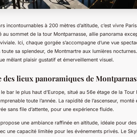
rs incontournables à 200 mètres d’altitude, c’est vivre Pari
é au sommet de la tour Montparnasse, allie panorama excep
iviale. Ici, chaque gorgée s’accompagne d’une vue spectac
ns toute sa splendeur, de Montmartre aux lumières nocturnes
e mêlant plaisir gustatif et émerveillement visuel.
 des lieux panoramiques de Montparnas
le bar le plus haut d’Europe, situé au 56e étage de la Tou
imprenable toute l’année. La rapidité de l’ascenseur, monté
ée sans file d’attente, pour une expérience fluide.
 propose une ambiance raffinée en altitude, idéale pour des
ec une capacité limitée pour les événements privés. Le Skyb