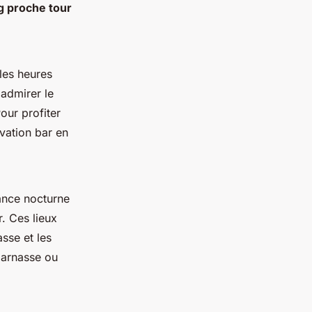
g proche tour
les heures
 admirer le
our profiter
rvation bar en
ance nocturne
. Ces lieux
sse et les
parnasse ou