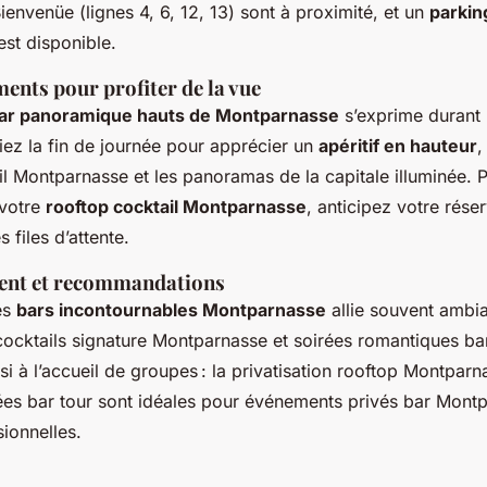
nvenüe (lignes 4, 6, 12, 13) sont à proximité, et un
parkin
st disponible.
ents pour profiter de la vue
ar panoramique hauts de Montparnasse
s’exprime durant 
giez la fin de journée pour apprécier un
apéritif en hauteur
,
l Montparnasse et les panoramas de la capitale illuminée. P
 votre
rooftop cocktail Montparnasse
, anticipez votre rése
s files d’attente.
ient et recommandations
es
bars incontournables Montparnasse
allie souvent ambi
ocktails signature Montparnasse et soirées romantiques bar
i à l’accueil de groupes : la privatisation rooftop Montparna
es bar tour sont idéales pour événements privés bar Mont
ionnelles.