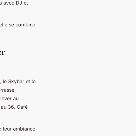
es avec DJ et
elle se combine
er
 le Skybar et le
errasse
lever au
 au 36, Café
 : leur ambiance