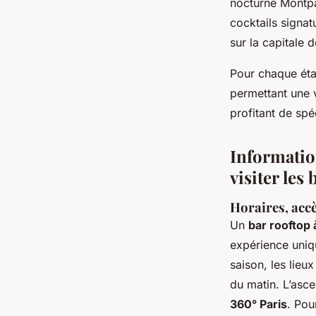
nocturne Montpa
cocktails signat
sur la capitale
Pour chaque étap
permettant une 
profitant de sp
Informatio
visiter les
Horaires, accè
Un
bar rooftop
expérience uniqu
saison, les lieu
du matin. L’asce
360° Paris
. Pou