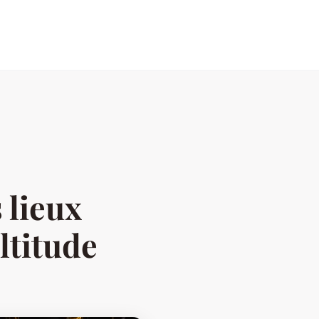
 lieux
ltitude