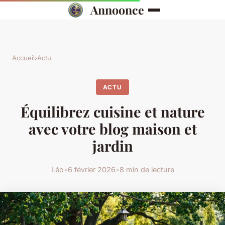
Annoonce
Accueil
›
Actu
ACTU
Équilibrez cuisine et nature
avec votre blog maison et
jardin
Léo
•
6 février 2026
•
8 min de lecture